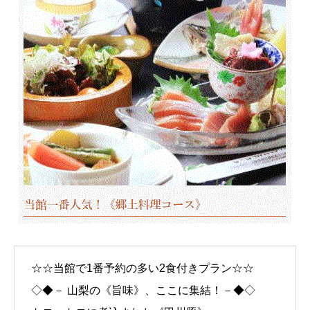
☆☆当館で1番予約の多い2食付きプラン☆☆
◇◆－ 山梨の《旨味》、ここに集結！－◆◇