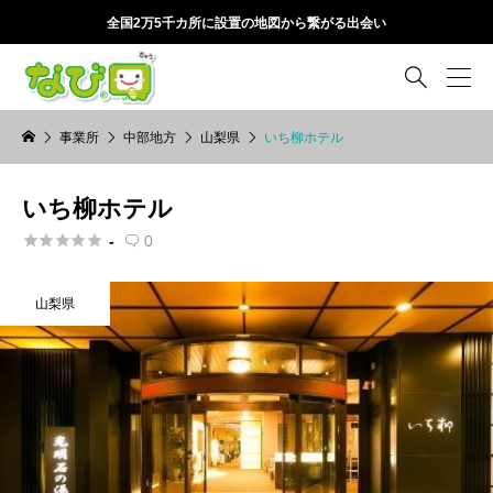
全国2万5千カ所に設置の地図から繋がる出会い

事業所
中部地方
山梨県
いち柳ホテル
いち柳ホテル





-
0

山梨県