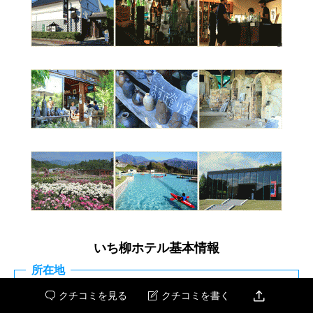
いち柳ホテル基本情報
所在地
〒400-0501

クチコミを見る
クチコミを書く

