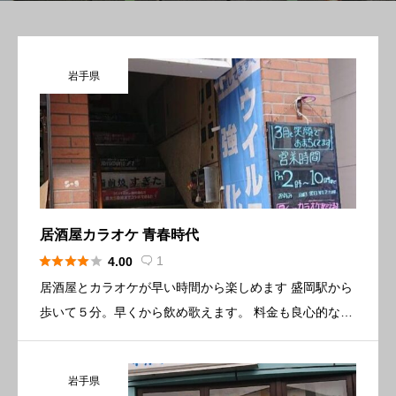
岩手県
居酒屋カラオケ 青春時代





1
4.00

居酒屋とカラオケが早い時間から楽しめます 盛岡駅から
歩いて５分。早くから飲め歌えます。 料金も良心的なお
店で、ママがとても面白いですよ。 午後２時から楽しめ
ます、１度岩手に来たら寄ってみてください。 後悔はさ
岩手県
せませんよ、 […]