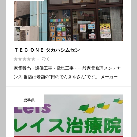
ＴＥＣ ＯＮＥ タカハシムセン





0
-

家電販売・設備工事・電気工事・一般家電修理メンテナ
ンス 当店は老舗の”街のでんきやさん”です。 メーカーは
パナソニック製品を取扱っています。国内主要メーカー
もご相談に対応しています。 主に家電製品販売・取付工
岩手県
事、冷暖房・ […]