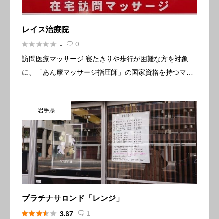
レイス治療院





0
-

訪問医療マッサージ 寝たきりや歩行が困難な方を対象
に、「あん摩マッサージ指圧師」の国家資格を持つマッ
サージ師がご自宅や施設に訪問し、機能訓練(リハビリ)
を含めた医療マッサージを提供しています。 医師の同意
岩手県
の下で施術を行う […]
プラチナサロンド「レンジ」





1
3.67
