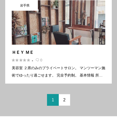
岩手県
るサロンです。 […]
ＨＥＹ ＭＥ





0
-

美容室 ２席のみのプライベートサロン。 マンツーマン施
術でゆったり過ごせます。 完全予約制。 基本情報 所在
地〒024-0034 岩手県北上市諏訪町2-4-36-2F 電話番号0
70-8364-9578 営業時間10:0 […]
1
2