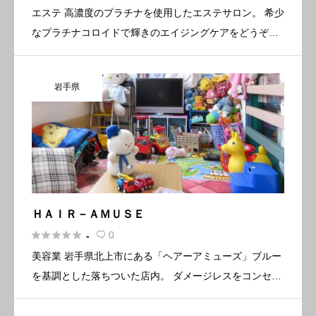
エステ 高濃度のプラチナを使用したエステサロン。 希少
なプラチナコロイドで輝きのエイジングケアをどうぞ。
基本情報 所在地〒020-0021 岩手県盛岡市中央通3-13-23
電話番号090-2367-5069 営業時間 […]
岩手県
ＨＡＩＲ－ＡＭＵＳＥ





0
-

美容業 岩手県北上市にある「ヘアーアミューズ」ブルー
を基調とした落ちついた店内。 ダメージレスをコンセプ
トにヘアケアメニューが充実。カットはもちろん、くせ
毛・白髪・デリケート肌などお悩みに幅広く相談のでき