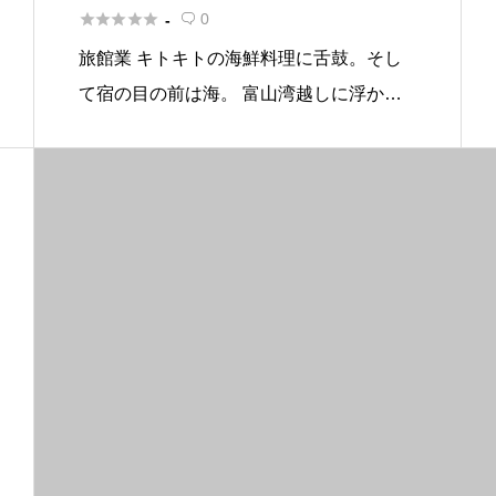





0
-

旅館業 キトキトの海鮮料理に舌鼓。そし
て宿の目の前は海。 富山湾越しに浮かぶ
立山連峰を眺められます。 基本情報 所在
地〒935-0002 富山県氷見市阿尾527 電話
番号0766-72-1431 FAX0766-72-1 […]