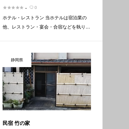





0
-

ホテル・レストラン 当ホテルは宿泊業の
他、レストラン・宴会・合宿などを執り行
っています。客室は洋室（ツイン）と和室
の２タイプで、各部屋１０畳ほどありま
す。 館内には大浴場もあり、ご家庭のよ
静岡県
うにリラックスしてお過ごし頂けま […]
民宿 竹の家