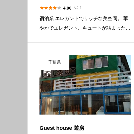





1
4.00

宿泊業 エレガントでリッチな美空間。 華
やかでエレガント、キュートが詰まったお
部屋からシンプルでモダンな数々のお部屋
には、ゆったり過ごせるイタリアの猫脚家
具。 リッチな時間をお楽しみ下さい。 基
千葉県
本情報 所在地〒640-8 […]
Guest house 遊房