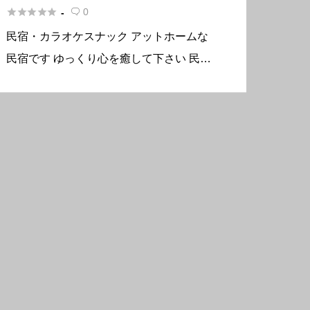





0
-

民宿・カラオケスナック アットホームな
民宿です ゆっくり心を癒して下さい 民宿
裏手にカラオケスナックがあります。毎日
地元のお客様、観光客で賑わっています。
是非 一度 遊びに来て下さい。 毎晩カラオ
ケで大熱唱！！ 基本情 […]