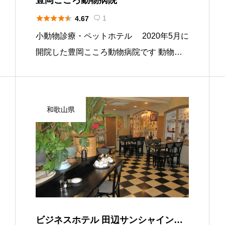





1
4.67

小動物診療・ペットホテル 2020年5月に
開院した豊岡こころ動物病院です 動物さ
んたちの病気や怪我を治療するだけでな
く、飼い主様の心のケアもできるような病
院にしたい 『豊岡こころ動物病院』と
和歌山県
いう病院名にはそんな思いを […]
ビジネスホテル 田辺サンシャイン／