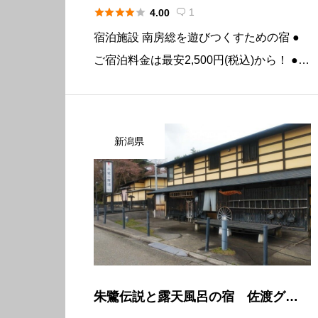





1
4.00

宿泊施設 南房総を遊びつくすための宿 ●
ご宿泊料金は最安2,500円(税込)から！ ●全
館貸切は最安50,000円(税込)から！ ●BBQ
機材貸出し 一組 3,000円(税込)！ ●パーテ
ィスペース1時間1,000円(税 […]
新潟県
朱鷺伝説と露天風呂の宿 佐渡グリ
ーンホテルきらく