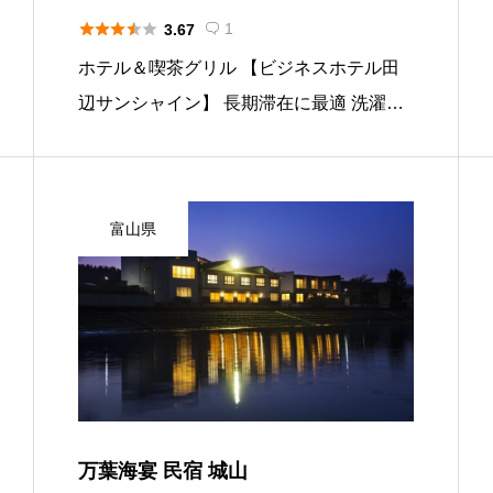
グリル＆喫茶 田園・コムコム





1
3.67

ホテル＆喫茶グリル 【ビジネスホテル田
辺サンシャイン】 長期滞在に最適 洗濯
機・乾燥機 無料貸し出し 自転車も無料 田
辺インター近くで行動しやすい 【グリル
＆喫茶 田園・コムコム】 朝７時からモ
富山県
ーニング 金・土・日は夜ベ […]
万葉海宴 民宿 城山