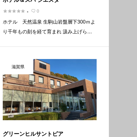





0
-

ホテル 天然温泉 生駒山岩盤層下300ｍよ
り千年もの刻を経て育まれ 汲み上げられ
た世界的にも大変希少な天然温泉 日本で
は三朝温泉に次いで2番目の泉質です。 大
阪府知事認定湯 健麗乃湯（けんれいの
滋賀県
ゆ） その温泉が全室愉しめ […]
グリーンヒルサントピア