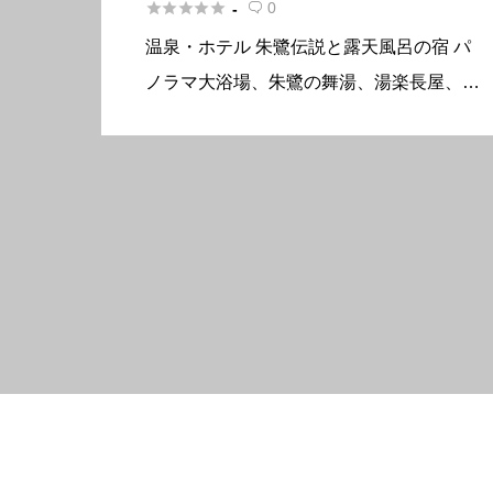





0
-

温泉・ホテル 朱鷺伝説と露天風呂の宿 パ
ノラマ大浴場、朱鷺の舞湯、湯楽長屋、趣
の異なる3つの湯殿でおくつろぎくださ
い。 新鮮な海の幸、山の幸をふんだん
に。旬を知らしめる味覚をお楽しみくださ
い。 概要 所在地〒952-00 […]