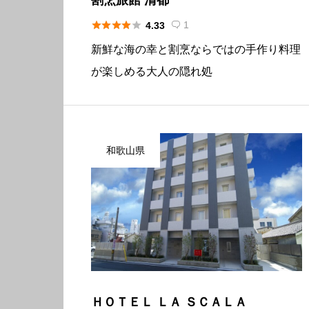





1
4.33

新鮮な海の幸と割烹ならではの手作り料理
が楽しめる大人の隠れ処
和歌山県
ＨＯＴＥＬ ＬＡ ＳＣＡＬＡ