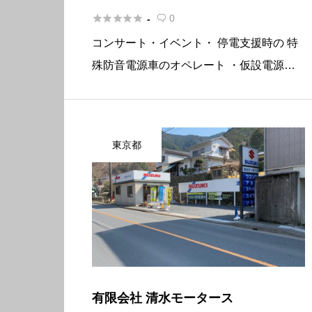





0
-

コンサート・イベント・ 停電支援時の 特
殊防音電源車のオペレート ・仮設電源工
事施工 エンターテイメント業界を「電
源」で支える「宴の下」の力持ち企業
皆さんもきっと見たことがあるかもしれま
東京都
せんが、コンサート、野外での音 […]
有限会社 清水モータース