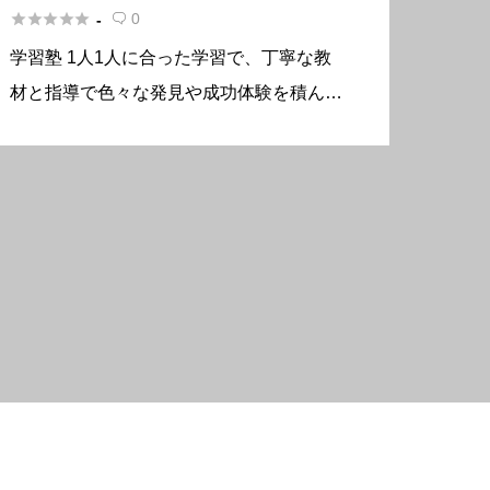





0
-

学習塾 1人1人に合った学習で、丁寧な教
材と指導で色々な発見や成功体験を積んで
いき、学習を楽しんでいけるよう指導して
います。 基本情報 所在地〒189-0011 東京
都東村山市恩多町1丁目29-43 電話番号042
-39 […]