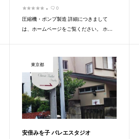





0
-

圧縮機・ポンプ製造 詳細につきまして
は、ホームページをご覧ください。 ホー
ムページはこちら 基本情報 所在地〒203-0
042 東京都東久留米市八幡町1-3-31 電話番
号042-475-6601 FAX042-474- […]
東京都
安倍みを子 バレエスタジオ