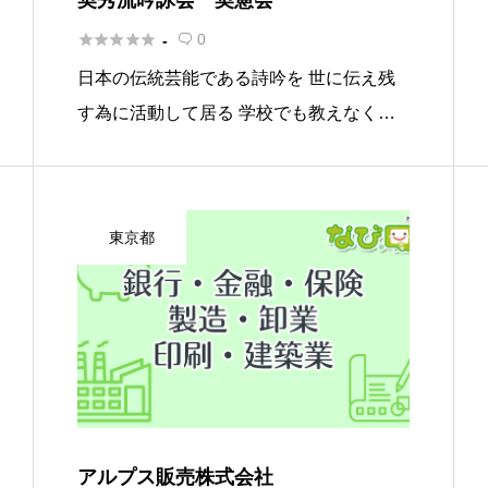





0
-

日本の伝統芸能である詩吟を 世に伝え残
す為に活動して居る 学校でも教えなくな
った今、詩吟の良さ・今の平和な日本の為
に、命がけで尽くしてくれた人達の心のさ
けびを知る事の尊さ。詩吟によって、健康
東京都
で強い心と肉体は、何物にも変え […]
アルプス販売株式会社