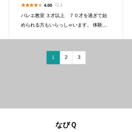





1
4.00

バレエ教室 ３才以上 ７０才を過ぎて始
められる方もいらっしゃいます。 体験も
各ｃｌａｓｓ出来ます。 月謝制・チケッ
ト制があります。 御希望の方、見学にい
らして下さい。 基本情報 所在地〒187-00
1
2
3
41 東京都小平市美園 […]
なびＱ