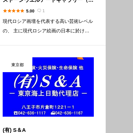
井ロシア絵画美術館）





1
5.00

現代ロシア画壇を代表する高い芸術レベル
の、 主に現代ロシア絵画の日本に於ける
普及活動 館長が２回のモスクワ駐在中（1
989-1993、1998-2003）土曜日毎にロシア
芸術家同盟傘下の画廊に足繁く通い、「力
東京都
のある絵を」 […]
(有) S＆A