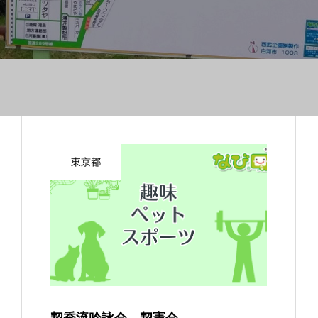
東京都
契秀流吟詠会 契憲会