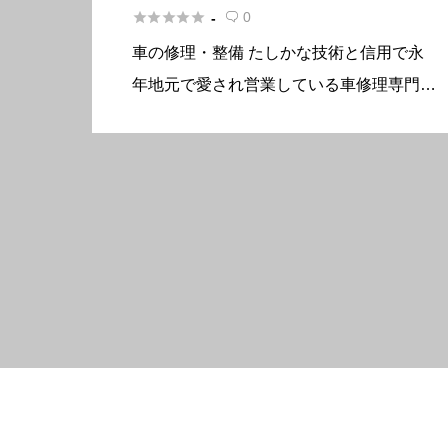





0
-

車の修理・整備 たしかな技術と信用で永
年地元で愛され営業している車修理専門店
です。 概要 所在地〒198-0174 東京都青
梅市御岳1-109 電話番号0428-78-8481 FA
X0428-78-8481 定休日日曜 […]