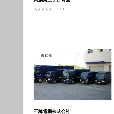





0
-

東京都
三穂電機株式会社