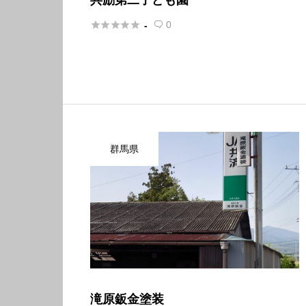





0
-

群馬県
滝原鈑金塗装