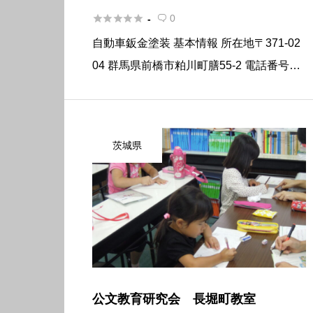





0
-

自動車鈑金塗装 基本情報 所在地〒371-02
04 群馬県前橋市粕川町膳55-2 電話番号02
7-285-2749 FAX027-285-2849 営業時間9:
00〜18:00 定休日 日曜日・祝日
茨城県
公文教育研究会 長堀町教室