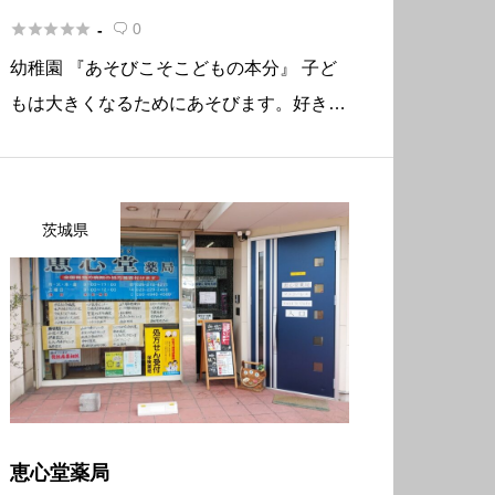





0
-

幼稚園 『あそびこそこどもの本分』 子ど
もは大きくなるためにあそびます。好きな
あそびをする自発性を引き出し、体力・知
力・共同力をそだてます。仲間と時間と空
間があればあそび呆けられる、そんな子ど
茨城県
もをめざしています。 どうぞ […]
恵心堂薬局