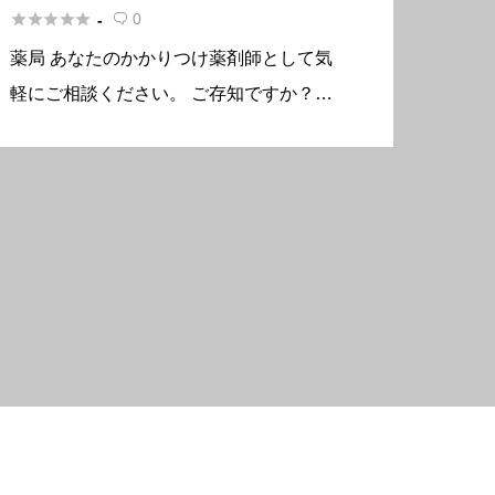





0
-

薬局 あなたのかかりつけ薬剤師として気
軽にご相談ください。 ご存知ですか？医
師が出した処方箋はどこの薬局でも対応で
きます。だからこそ「かかりつけ薬局」を
決めて信頼できる薬剤師からすべての病院
の薬をもらうことをお勧めしてい […]