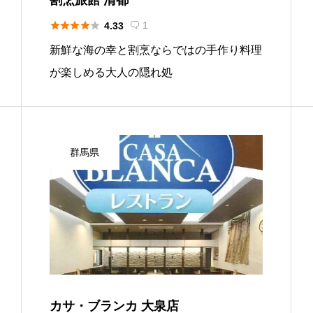





1
4.33

新鮮な海の幸と割烹ならではの手作り料理
が楽しめる大人の隠れ処
群馬県
カサ・ブランカ 大泉店