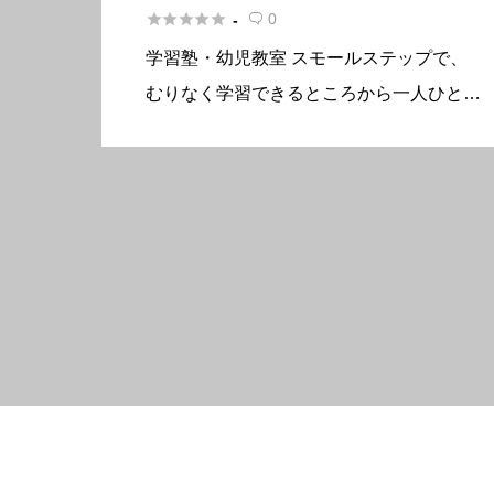





0
-

学習塾・幼児教室 スモールステップで、
むりなく学習できるところから一人ひとり
に合わせたオーダーメイドの学習プランで
丁寧な指導を心がけています。幼児指導(1
才～)ではプリント学習の後で教具を使っ
てインプット学習をしています […]