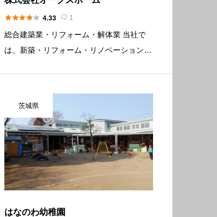





1
4.33

総合建築業・リフォーム・解体業 当社で
は、新築・リフォーム・リノベーションと
いった大きな工事だけでなく、水回りなど
の交換や間仕切り新設等の一部工事も承っ
ております。 現地調査及びお見積りは無
茨城県
料にて行っておりますので、お気 […]
はなのわ幼稚園