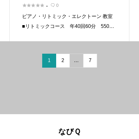
室





0
-

ピアノ・リトミック・エレクトーン 教室
■リトミックコース 年40回60分 5500
円 ■ピアノ個人レッスン年40回60分 6
300円 保育園・幼稚園・小学校・市民セン
ター・子育て広場などへ出張親子リトミッ
1
2
…
7
ク講座致しま […]
なびＱ