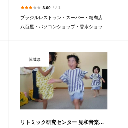





1
3.00

ブラジルレストラン・スーパー・精肉店
八百屋・パソコンショップ・香水ショップ
ブラジルタウンへようこそ！ カサ・ブラ
ンカ大泉店では、３０種類以上の料理をビ
ュッフェバイキングで楽しめるレストラ
茨城県
ン、ブラジルをはじめ南米産直輸 […]
リトミック研究センター 見和音楽教