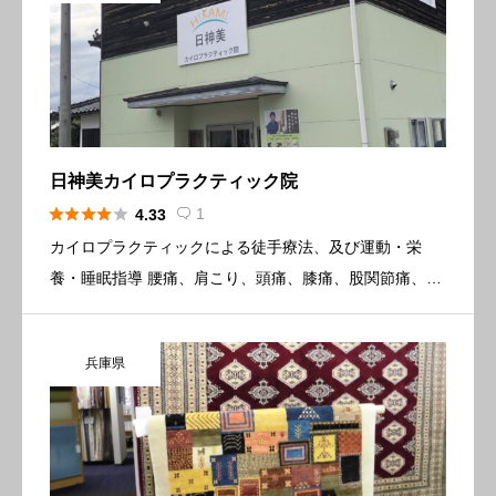
日神美カイロプラクティック院





1
4.33

カイロプラクティックによる徒手療法、及び運動・栄
養・睡眠指導 腰痛、肩こり、頭痛、膝痛、股関節痛、猫
背、О脚を改善したい方は、是非お越し下さい。 カイロ
プラクティックは、痛みや不調の原因をしっかりと見付
兵庫県
け、筋肉をほぐすだ […]