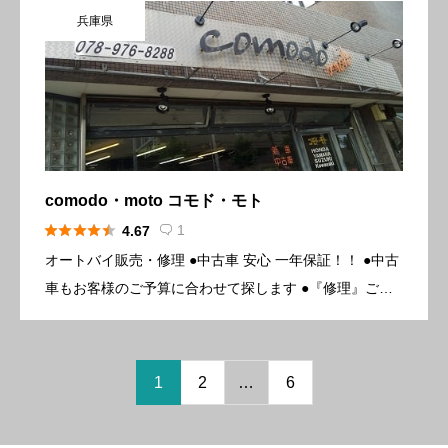
兵庫県
施工 主な仕入先 […]
comodo・moto コモド・モト





1
4.67

オートバイ販売・修理 ●中古車 安心 一年保証！！ ●中古
車もお客様のご予算に合わせて探します ●『修理』ご相
談下さい 基本情報 所在地〒651-2113 兵庫県神戸市西区
伊川谷町有瀬14-21プリマベーラ伊川谷1F 電 […]
1
2
…
6