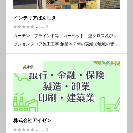
インテリアばんしき





0
-

カーテン、ブラインド等、カーペット、壁クロス及びク
ッションフロア施工工事 創業４７年の実績で地域の皆様
に信頼されています。新しいカーテンで窓辺をリフレッ
シュしてみませんか？ 一窓より採寸いたします。 採寸・
兵庫県
御見積り無料 […]
株式会社アイゼン





0
-
