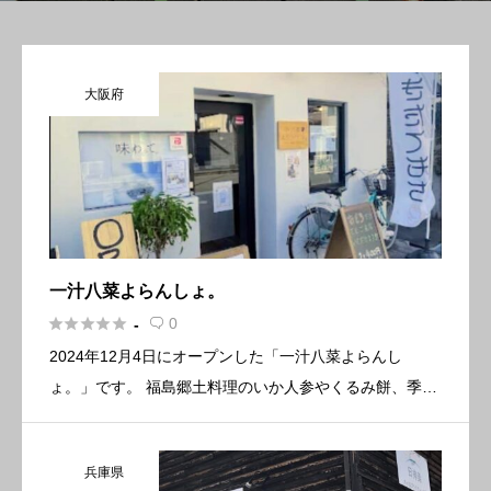
大阪府
一汁八菜よらんしょ。





0
-

2024年12月4日にオープンした「一汁八菜よらんし
ょ。」です。 福島郷土料理のいか人参やくるみ餅、季節
限定でずんだ餅や芋煮汁も提供しております。 また土曜
日のみ1組限定で夜営業を行っております。 ちなみに
兵庫県
「よらんしょ」 […]