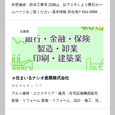
外壁修繕・防水工事等 詳細は、以下ＵＲＬより弊社ホー
ムページをご覧ください 基本情報 所在地〒664-0886 兵
庫県伊丹市昆陽東5-2-84 電話番号072-767-7235 FAX072
-767-7236 E-mai […]
兵庫県
ｅ住まいるナシオ産業株式会社





0
-

アルミ建材・エクステリア・建具・住宅設備機器販売、
新築・リフォーム 新築・リフォーム、設計・施工、住宅
用・ビル用サッシ 住宅設備機器、エクステリア、ガラ
ス、外装建材、内装建材 シャッター、建材などの販売・