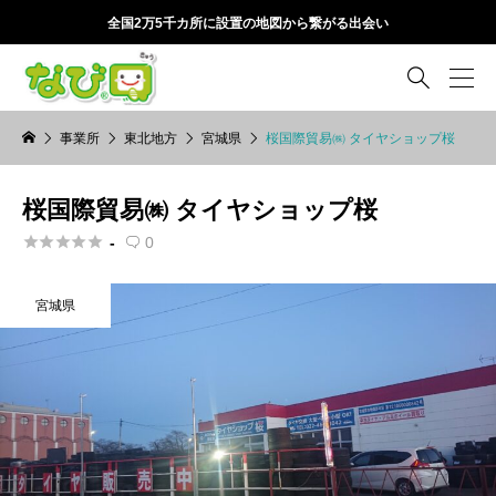
全国2万5千カ所に設置の地図から繋がる出会い

事業所
東北地方
宮城県
桜国際貿易㈱ タイヤショップ桜
桜国際貿易㈱ タイヤショップ桜





-
0

宮城県