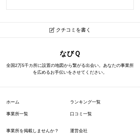
クチコミを書く

桜国際貿易㈱ タイヤショップ桜
なびＱ
全国2万5千カ所に設置の地図から繋がる出会い。あなたの事業所
ニックネーム
必須
を広めるお手伝いをさせてください。
ホーム
ランキング一覧
事業所一覧
口コミ一覧
おすすめ度
必須
事業所を掲載しませんか？
運営会社