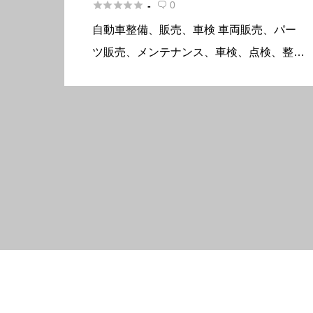





0
-

自動車整備、販売、車検 車両販売、パー
ツ販売、メンテナンス、車検、点検、整
備、カスタム等、お気軽に御相談下さい。
概要 所在地〒956-0025 新潟県新潟市秋葉
区古田2丁目19-30 電話番号0250-25-7195
[…]