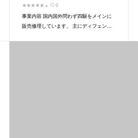





0
-

事業内容 国内国外問わず四駆をメインに
販売修理しています。 主にディフェンダ
ー、レンジローバー、Jeep系をメインに
手掛けてますがジムニーから 世界の軍用
車までどんな修理もご相談下さい。 四駆
以外の旧車、クラシックカーも […]