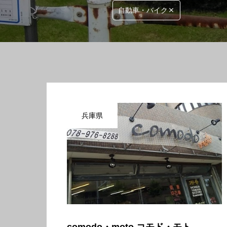
自動車・バイク
兵庫県
comodo・moto コモド・モト