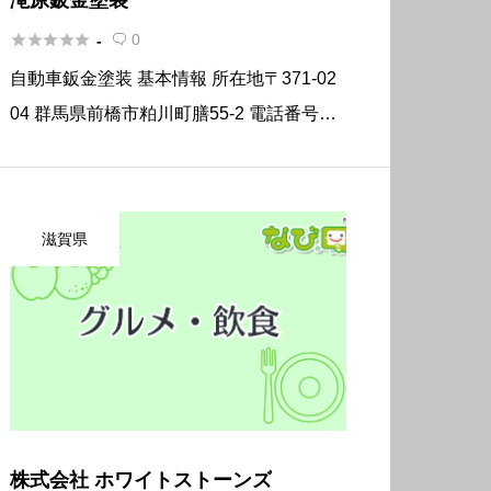





0
-

自動車鈑金塗装 基本情報 所在地〒371-02
04 群馬県前橋市粕川町膳55-2 電話番号02
7-285-2749 FAX027-285-2849 営業時間9:
00〜18:00 定休日 日曜日・祝日
滋賀県
株式会社 ホワイトストーンズ