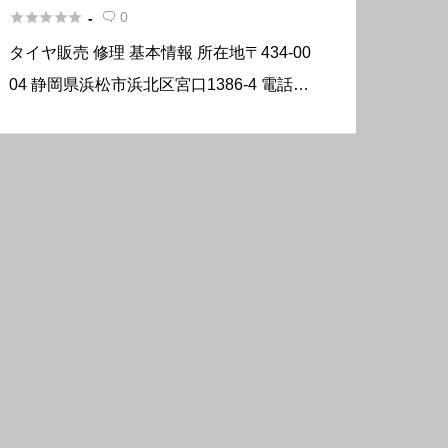





0
-

タイヤ販売 修理 基本情報 所在地〒434-00
04 静岡県浜松市浜北区宮口1386-4 電話番
号053-589-0880 FAX053-589-0990 E-mail
bib@mail.wbs.ne.jp 営業時間8:0 […]