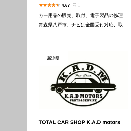





1
4.67

カー用品の販売、取付、電子製品の修理
青森県八戸市、ナビは全国受付対応、取付
は持ち込み取付対応、カーオーディオ・カ
ーナビ修理と取付の専門店です。 ホーム
ページ・ブログで修理・取付実績を紹介し
新潟県
ています。 パナソニック／St […]
TOTAL CAR SHOP K.A.D motors