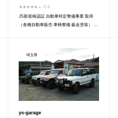





0
-

JS新規格認証 自動車特定整備事業 取得
（各種自動車販売 車検整備 鈑金塗装） 新
規格認証 自動車特定整備事業取得工場
各種自動車整備販売 車検鈑金塗装 一般整
備 全用品一式販売 整備 コンピューターシ
埼玉県
ステム診断認定店 […]
ys‐garage