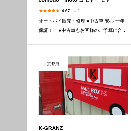





1
4.67

オートバイ販売・修理 ●中古車 安心 一年
保証！！ ●中古車もお客様のご予算に合わ
せて探します ●『修理』ご相談下さい 基
本情報 所在地〒651-2113 兵庫県神戸市西
区伊川谷町有瀬14-21プリマベーラ伊川谷
京都府
1F 電 […]
K-GRANZ