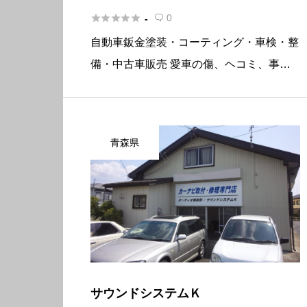





0
-

自動車鈑金塗装・コーティング・車検・整
備・中古車販売 愛車の傷、ヘコミ、事故
修理等、お客様の予算に合わせた内容を提
案させて頂きます 車関係で何かありまし
たら一度お問い合せ下さいませ 概要 所在
青森県
地〒614-8131 京都府 […]
サウンドシステムＫ