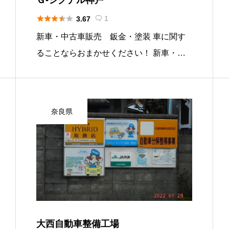





1
3.67

新車・中古車販売 鈑金・塗装 車に関す
ることならおまかせください！ 新車・中
古車販売・鈑金・塗装・一般車検・ 修
理・整備・保険事故協定・カスタムペイン
ト・ オークション代行・各種チューニン
奈良県
グ 全て自社にて対応します。 基 […]
大西自動車整備工場