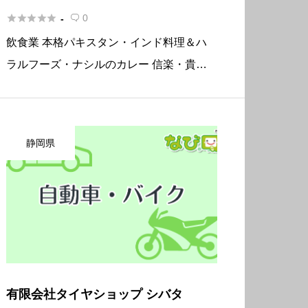





0
-

飲食業 本格パキスタン・インド料理＆ハ
ラルフーズ・ナシルのカレー 信楽・貴生
川・竜王で人気だったカレー屋が、水口新
城で復活しました！ テイクアウトもO
K！ 車買取 廃車 貿易 廃車無料！ 車買い取
静岡県
り・手続きなど、何でも相 […]
有限会社タイヤショップ シバタ