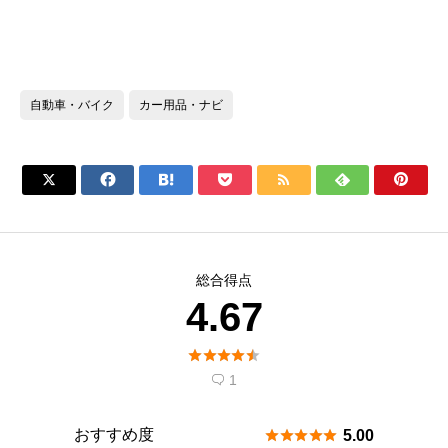
自動車・バイク
カー用品・ナビ







総合得点
4.67





1

おすすめ度





5.00