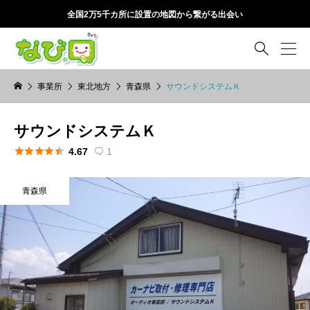
全国2万5千カ所に設置の地図から繋がる出会い

事業所
東北地方
青森県
サウンドシステムＫ
サウンドシステムＫ





4.67
1

青森県