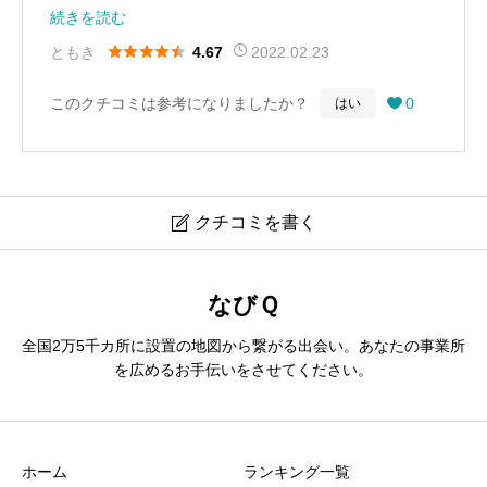
スタッフさんの知識と経験が豊富で、最新のナビやオー
続きを読む
ディオ機器の取り付けはもちろん、メーカー修理が終了





ともき
2022.02.23
4.67
してしまった古い機器まで直してくれて頼りになりま
このクチコミは参考になりましたか？
0
はい

す！
クチコミを書く

サウンドシステムＫ
なびＱ
全国2万5千カ所に設置の地図から繋がる出会い。あなたの事業所
ニックネーム
必須
を広めるお手伝いをさせてください。
ホーム
ランキング一覧