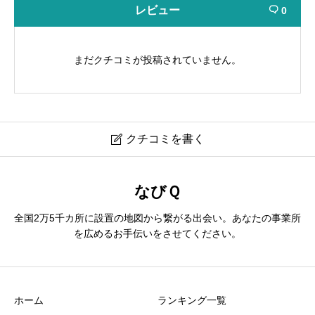
レビュー
0

まだクチコミが投稿されていません。
クチコミを書く

延原司法書士事務所
なびＱ
全国2万5千カ所に設置の地図から繋がる出会い。あなたの事業所
ニックネーム
必須
を広めるお手伝いをさせてください。
ホーム
ランキング一覧