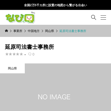
全国2万5千カ所に設置の地図から繋がる出会い

事業所
中国地方
岡山県
延原司法書士事務所
延原司法書士事務所





-
0

岡山県