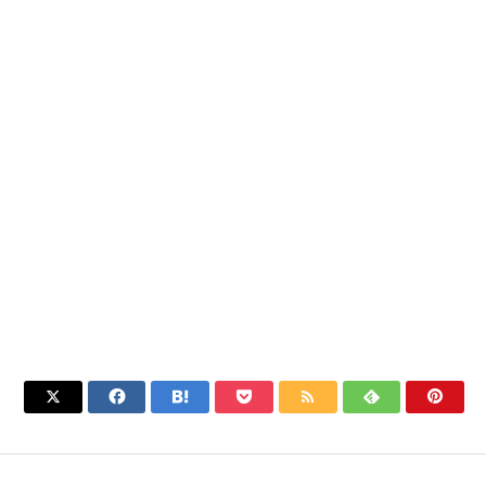






