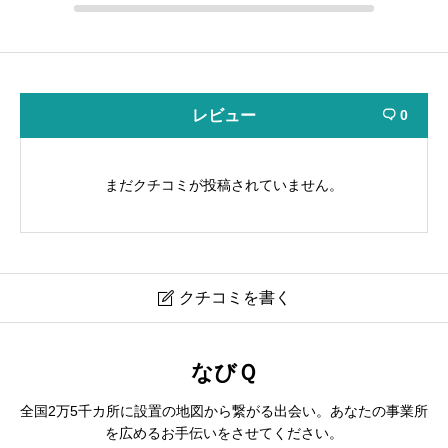
レビュー
0

まだクチコミが投稿されていません。
クチコミを書く

株式会社ユウアイ
なびＱ
全国2万5千カ所に設置の地図から繋がる出会い。あなたの事業所
ニックネーム
必須
を広めるお手伝いをさせてください。