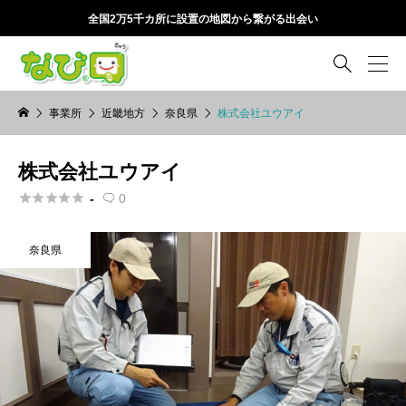
全国2万5千カ所に設置の地図から繋がる出会い

事業所
近畿地方
奈良県
株式会社ユウアイ
株式会社ユウアイ





-
0

奈良県