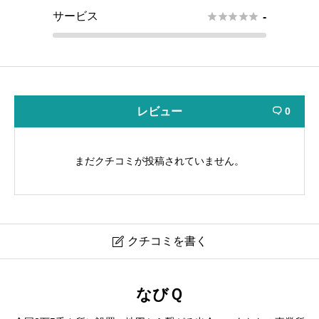
サービス





-
レビュー
0

まだクチコミが投稿されていません。
クチコミを書く

ミクロ精工
なびＱ