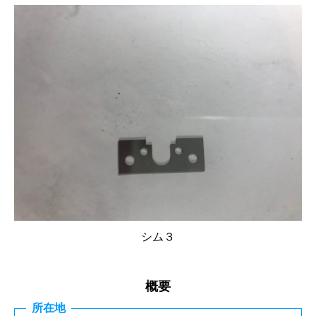
シム３
概要
所在地