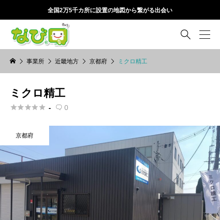
全国2万5千カ所に設置の地図から繋がる出会い

事業所
近畿地方
京都府
ミクロ精工
ミクロ精工





-
0

京都府