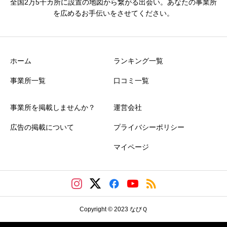
全国2万5千カ所に設置の地図から繋がる出会い。あなたの事業所
ニックネーム
必須
を広めるお手伝いをさせてください。
ホーム
ランキング一覧
事業所一覧
口コミ一覧
おすすめ度
必須
事業所を掲載しませんか？
運営会社





星の数をお選びください
広告の掲載について
プライバシーポリシー
マイページ
価格
必須





星の数をお選びください
Copyright © 2023 なびＱ
サービス
必須