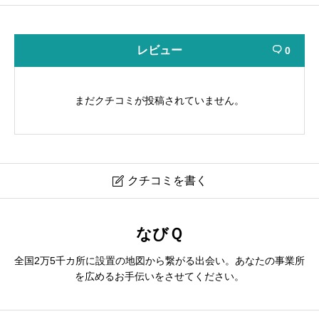
レビュー
0

まだクチコミが投稿されていません。
クチコミを書く

高杉司法書士 行政書士事務所
なびＱ
全国2万5千カ所に設置の地図から繋がる出会い。あなたの事業所
ニックネーム
必須
を広めるお手伝いをさせてください。