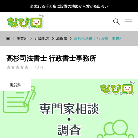
全国2万5千カ所に設置の地図から繋がる出会い

事業所
近畿地方
滋賀県
高杉司法書士 行政書士事務所
高杉司法書士 行政書士事務所





-
0

滋賀県