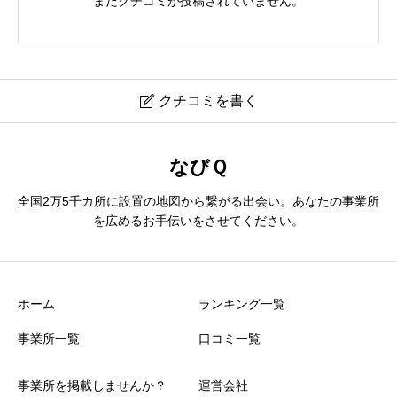
まだクチコミが投稿されていません。
クチコミを書く

吉田医院【内科・外科・小児科】
なびＱ
全国2万5千カ所に設置の地図から繋がる出会い。あなたの事業所
ニックネーム
必須
を広めるお手伝いをさせてください。
ホーム
ランキング一覧
事業所一覧
口コミ一覧
おすすめ度
必須
事業所を掲載しませんか？
運営会社