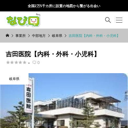
全国2万5千カ所に設置の地図から繋がる出会い

事業所
中部地方
岐阜県
吉田医院【内科・外科・小児科】
吉田医院【内科・外科・小児科】





-
0

岐阜県