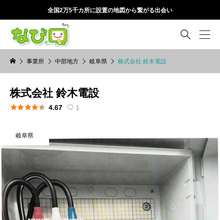
全国2万5千カ所に設置の地図から繋がる出会い

事業所
中部地方
岐阜県
株式会社 鈴木電設
株式会社 鈴木電設





4.67
1

岐阜県