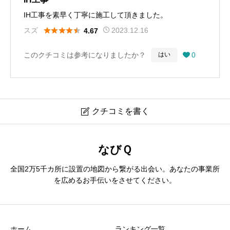
IH工事を素早く丁寧に施工して頂きました。





スズ
2023.12.16
4.67
このクチコミは参考になりましたか？
0
はい

クチコミを書く

株式会社 鈴木電設
なびＱ
全国2万5千カ所に設置の地図から繋がる出会い。あなたの事業所
ニックネーム
必須
を広めるお手伝いをさせてください。
ホーム
ランキング一覧