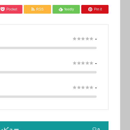



Pocket
RSS
feedly
Pin it






-





-





-
レビュー
0
