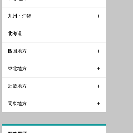
九州・沖縄
広島県
富山県
北海道
鳥取県
山梨県
大分県
四国地方
岐阜県
宮崎県
東北地方
愛知県
沖縄県
徳島県
近畿地方
新潟県
福岡県
愛媛県
宮城県
関東地方
石川県
長崎県
山形県
三重県
福井県
岩手県
京都府
千葉県