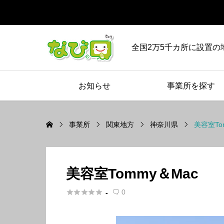
全国2万5千カ所に設置の
お知らせ
事業所を探す
事業所
関東地方
神奈川県
美容室To
美容室Tommy＆Mac





0
-
