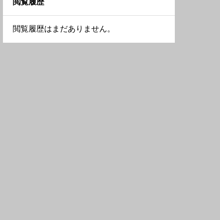
閲覧履歴
長野県
福島県
兵庫県
埼玉県
閲覧履歴はまだありません。
静岡県
秋田県
和歌山県
東京都
青森県
大阪府
栃木県
奈良県
神奈川県
滋賀県
群馬県
茨城県