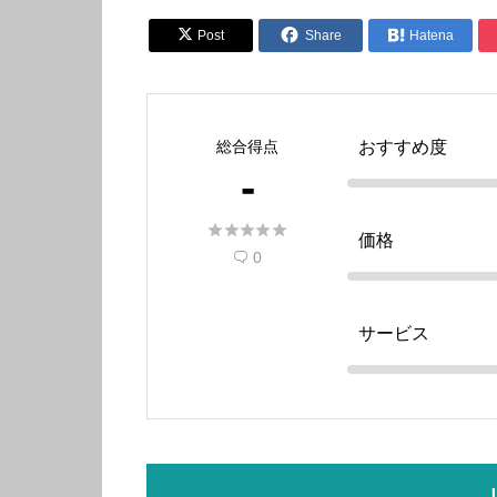


Post
Share

Hatena
総合得点
おすすめ度
-





価格
0

サービス