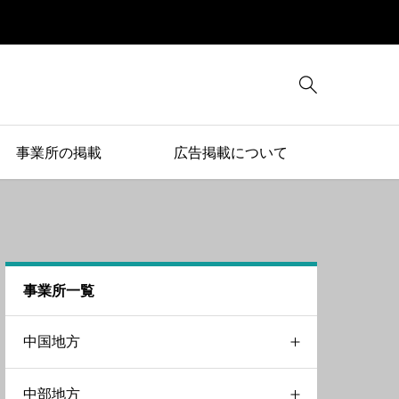

事業所の掲載
広告掲載について
事業所一覧
中国地方
中部地方
岡山県