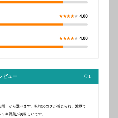





4.00





4.00
レビュー
1

信州）から選べます。味噌のコクが感じられ、濃厚で
シャキ野菜が美味しいです。