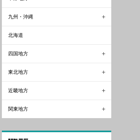
九州・沖縄
広島県
富山県
北海道
鳥取県
山梨県
大分県
四国地方
岐阜県
宮崎県
東北地方
愛知県
沖縄県
徳島県
近畿地方
新潟県
福岡県
愛媛県
宮城県
関東地方
石川県
長崎県
山形県
三重県
福井県
岩手県
京都府
千葉県