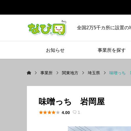
全国2万5千カ所に設置の
お知らせ
事業所を探す
事業所
関東地方
埼玉県
味噌っち 
味噌っち 岩岡屋





1
4.00
