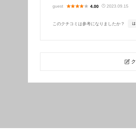





guest
2023.09.15
4.00
このクチコミは参考になりましたか？
は
ク

味噌っち 岩岡屋
ニックネーム
必須