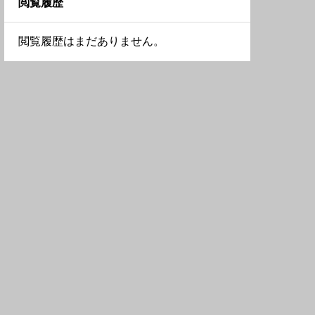
閲覧履歴
長野県
福島県
兵庫県
埼玉県
閲覧履歴はまだありません。
静岡県
秋田県
和歌山県
東京都
青森県
大阪府
栃木県
奈良県
神奈川県
滋賀県
群馬県
茨城県