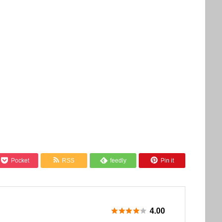



Pocket
RSS
feedly
Pin it






4.00