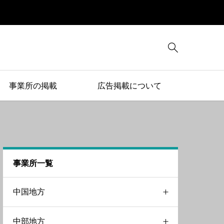

事業所の掲載
広告掲載について
事業所一覧
中国地方
中部地方
岡山県