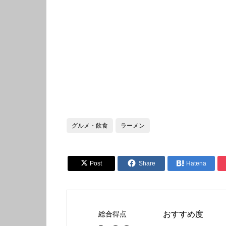
グルメ・飲食
ラーメン


Post
Share

Hatena
総合得点
おすすめ度