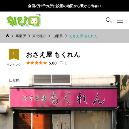
全国2万5千カ所に設置の地図から繋がる出会い

事業所
東北地方
山形県
おさえ屋 もくれん
おさえ屋 もくれん
1





5.00
1

ランキング
山形県