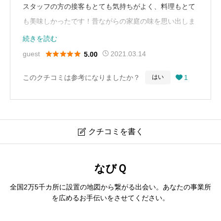
スタッフの方の接客もとても気持ちがよく、料理もとて
も美味しかったです！昔ながらの家庭の味を思い出しま
す。
続きを読む





guest
2021.03.14
5.00
このクチコミは参考になりましたか？
1
はい

クチコミを書く

おさえ屋 もくれん
なびＱ
全国2万5千カ所に設置の地図から繋がる出会い。あなたの事業所
ニックネーム
必須
を広めるお手伝いをさせてください。