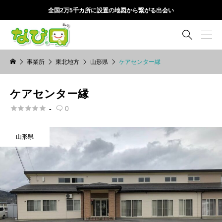
全国2万5千カ所に設置の地図から繋がる出会い

事業所
東北地方
山形県
ケアセンター縁
ケアセンター縁





-
0

山形県