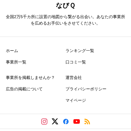
なびＱ
全国2万5千カ所に設置の地図から繋がる出会い。あなたの事業所
ニックネーム
必須
を広めるお手伝いをさせてください。
ホーム
ランキング一覧
事業所一覧
口コミ一覧
おすすめ度
必須
事業所を掲載しませんか？
運営会社





星の数をお選びください
広告の掲載について
プライバシーポリシー
マイページ
価格
必須





星の数をお選びください