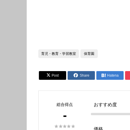
育児・教育・学習教室
保育園


Post
Share

Hatena
総合得点
おすすめ度
-





価格