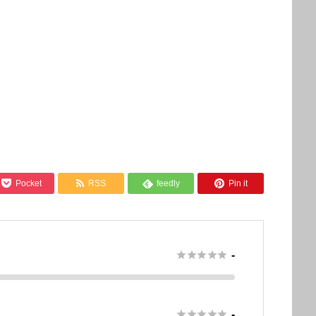



Pocket
RSS
feedly
Pin it






-





-