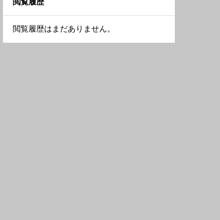
閲覧履歴
長野県
福島県
兵庫県
埼玉県
閲覧履歴はまだありません。
静岡県
秋田県
和歌山県
東京都
青森県
大阪府
栃木県
奈良県
神奈川県
滋賀県
群馬県
茨城県