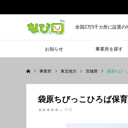
全国2万5千カ所に設置の
お知らせ
事業所を探す
事業所
東北地方
宮城県
袋原ちびっ
袋原ちびっこひろば保育





0
-
