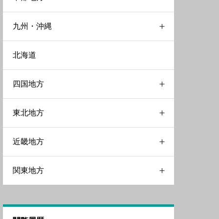
九州・沖縄
広島県
富山県
北海道
鳥取県
山梨県
大分県
四国地方
岐阜県
宮崎県
東北地方
愛知県
沖縄県
徳島県
近畿地方
新潟県
福岡県
愛媛県
宮城県
関東地方
石川県
長崎県
山形県
三重県
福井県
岩手県
京都府
千葉県