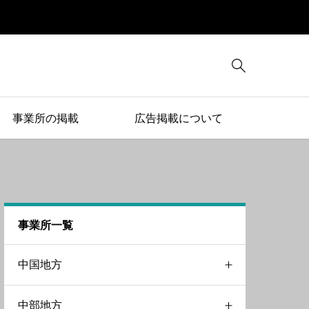

事業所の掲載
広告掲載について
事業所一覧
中国地方
中部地方
岡山県