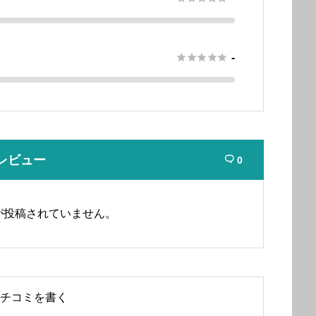





-
レビュー
0

が投稿されていません。
チコミを書く