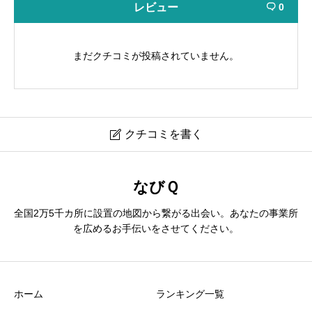
レビュー
0

まだクチコミが投稿されていません。
クチコミを書く

コスモス舞踊研究所
なびＱ
全国2万5千カ所に設置の地図から繋がる出会い。あなたの事業所
ニックネーム
必須
を広めるお手伝いをさせてください。
ホーム
ランキング一覧