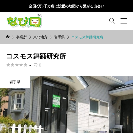
全国2万5千カ所に設置の地図から繋がる出会い

事業所
東北地方
岩手県
コスモス舞踊研究所
コスモス舞踊研究所





-
0

岩手県