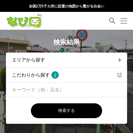
全国2万5千カ所に設置の地図から繋がる出会い

検索結果
こだわりから探す
1
検索する