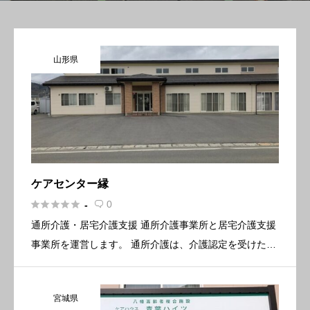
山形県
ケアセンター縁





0
-

通所介護・居宅介護支援 通所介護事業所と居宅介護支援
事業所を運営します。 通所介護は、介護認定を受けた
方々の入浴や機能訓練等の支援。 居宅介護支援は、認定
の代行申請・在宅生活を送るためのマネジメントを行い
宮城県
ます。 「ご利用 […]