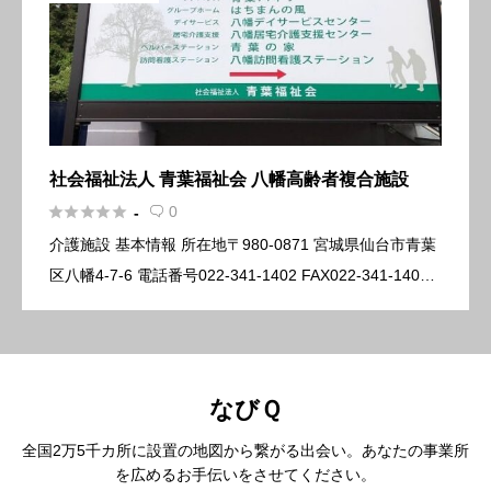
社会福祉法人 青葉福祉会 八幡高齢者複合施設





0
-

介護施設 基本情報 所在地〒980-0871 宮城県仙台市青葉
区八幡4-7-6 電話番号022-341-1402 FAX022-341-1409
E-mailaobahaitsu@aofuku.or.jp URLホームぺ […]
なびＱ
全国2万5千カ所に設置の地図から繋がる出会い。あなたの事業所
を広めるお手伝いをさせてください。