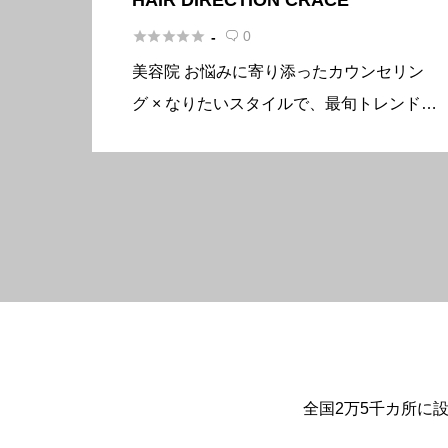





0
-

美容院 お悩みに寄り添ったカウンセリン
グ × なりたいスタイルで、最旬トレンドも
取り入れたあなただけの特別なスタイルを
ご提案♪お悩み解決メニューも多数ご用
意。 クセ毛の方には「髪質改善トリート
メントストレート」でツヤサラ […]
全国2万5千カ所に