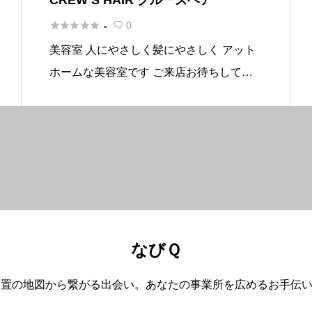





0
-

美容室 人にやさしく髪にやさしく アット
ホームな美容室です ご来店お待ちしてお
ります 基本情報 所在地〒339-0007 埼玉県
さいたま市岩槻区諏訪1-5-4 電話番号048-
794-0323 営業時間09:00〜18: […]
なびＱ
設置の地図から繋がる出会い。あなたの事業所を広めるお手伝