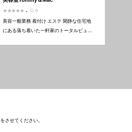





0
-

美容一般業務 着付け エステ 閑静な住宅地
にある落ち着いた一軒家のトータルビュー
ティサロンです。 店内に入ると、まるで
森の中に居るようなリラックスした気分に
なれますよ。 静かに流れる心地いいリズ
ムの音楽を聴きながら、日ご […]
いをさせてください。