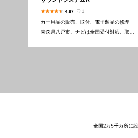





1
4.67

カー用品の販売、取付、電子製品の修理
青森県八戸市、ナビは全国受付対応、取付
は持ち込み取付対応、カーオーディオ・カ
ーナビ修理と取付の専門店です。 ホーム
ページ・ブログで修理・取付実績を紹介し
ています。 パナソニック／St […]
全国2万5千カ所に