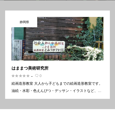
静岡県
はままつ美術研究所





0
-

絵画造形教室 大人から子どもまでの絵画造形教室です。
油絵・水彩・色えんぴつ・デッサン・イラストなど、
様々なジャンルをじっくり教えます。 基本情報 所在地〒
432-8002 静岡県浜松市中区富塚町1209-16 電話番号 […]