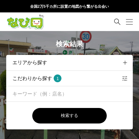
全国2万5千カ所に設置の地図から繋がる出会い

検索結果
こだわりから探す
1
検索する