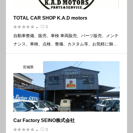
TOTAL CAR SHOP K.A.D motors





0
-

自動車整備、販売、車検 車両販売、パーツ販売、メンテ
ナンス、車検、点検、整備、カスタム等、お気軽に御相
談下さい。 概要 所在地〒956-0025 新潟県新潟市秋葉区
古田2丁目19-30 電話番号0250-25-7195 […]
宮城県
Car Factory SEINO株式会社





0
-
