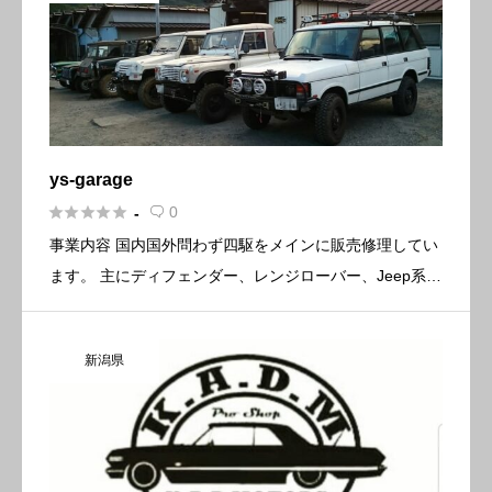
ys‐garage





0
-

事業内容 国内国外問わず四駆をメインに販売修理してい
ます。 主にディフェンダー、レンジローバー、Jeep系を
メインに手掛けてますがジムニーから 世界の軍用車まで
どんな修理もご相談下さい。 四駆以外の旧車、クラシッ
新潟県
クカーも […]