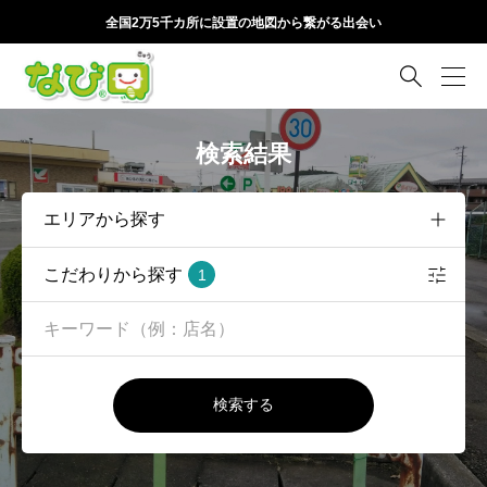
全国2万5千カ所に設置の地図から繋がる出会い

検索結果
こだわりから探す
1
検索する