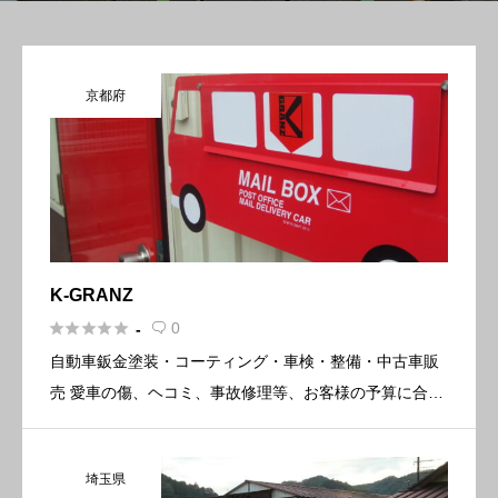
京都府
K-GRANZ





0
-

自動車鈑金塗装・コーティング・車検・整備・中古車販
売 愛車の傷、ヘコミ、事故修理等、お客様の予算に合わ
せた内容を提案させて頂きます 車関係で何かありました
ら一度お問い合せ下さいませ 概要 所在地〒614-8131 京
埼玉県
都府 […]