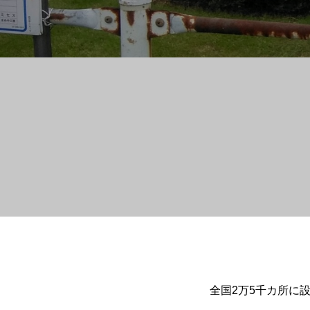
全国2万5千カ所に