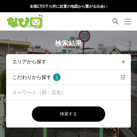
全国2万5千カ所に設置の地図から繋がる出会い

検索結果
こだわりから探す
1
検索する