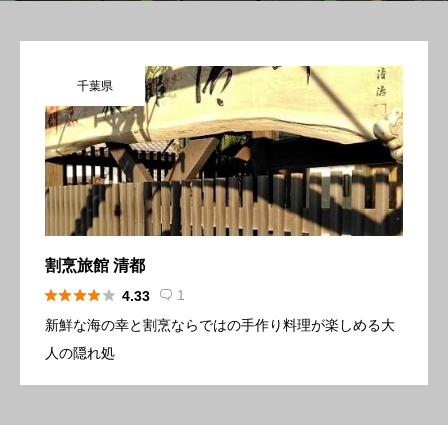
千葉県
割烹旅館 清都





1
4.33

新鮮な海の幸と割烹ならではの手作り料理が楽しめる大
人の隠れ処