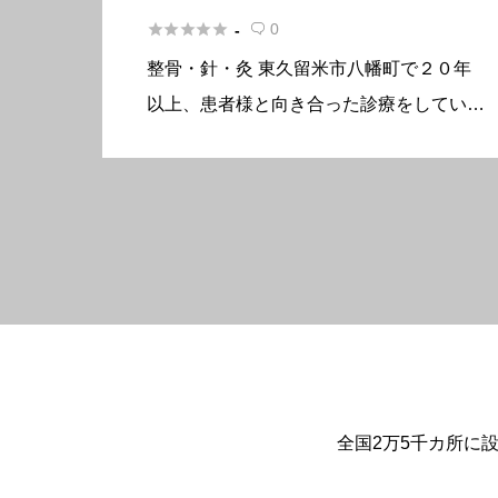





0
-

整骨・針・灸 東久留米市八幡町で２０年
以上、患者様と向き合った診療をしていま
す。 院長は大学教授（医学博士）です。
大学の講義日以外で診療させていただいて
おります。 骨折・脱臼・捻挫・筋肉の損
傷・スポーツ外傷・腰痛・膝痛・ […]
全国2万5千カ所に