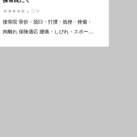





0
-

接骨院 骨折・脱臼・打撲・捻挫・挫傷・
肉離れ 保険適応 腰痛・しびれ・スポーツ
外傷・リハビリ 基本情報 所在地〒981-31
17 宮城県仙台市泉区市名坂字堂林30-1-10
1 電話番号022-725-8224 FAX02 […]