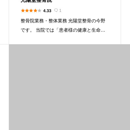





1
4.33

整骨院業務・整体業務 光陽堂整骨の今野
です。 当院では「患者様の健康と生命を
第一とする」という理念のもと、どこに行
っても良くならない頭痛・肩こり・自律神
経症状等でお困りの方、長年体調不良でお
悩みの方々を一人でも多く健康へ […]