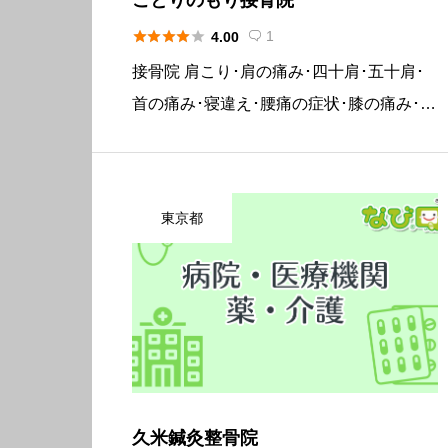





1
4.00

接骨院 肩こり･肩の痛み･四十肩･五十肩･
首の痛み･寝違え･腰痛の症状･膝の痛み･関
節痛･交通事故治療･スポーツのケガ ☆詳
しくはホームページをご覧ください→こち
らhttps://kotorinomori-sekkots […]
東京都
久米鍼灸整骨院