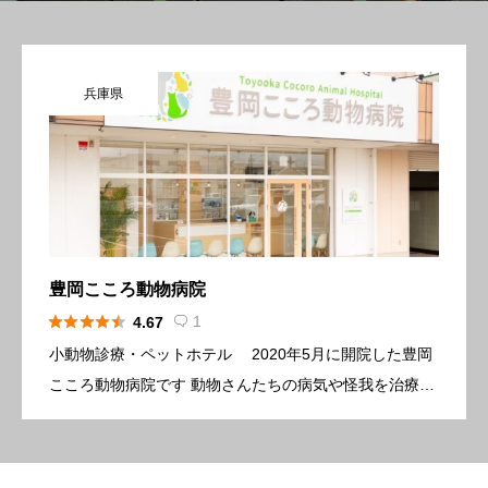
兵庫県
豊岡こころ動物病院





1
4.67

小動物診療・ペットホテル 2020年5月に開院した豊岡
こころ動物病院です 動物さんたちの病気や怪我を治療す
るだけでなく、飼い主様の心のケアもできるような病院
にしたい 『豊岡こころ動物病院』という病院名にはそ
んな思いを […]