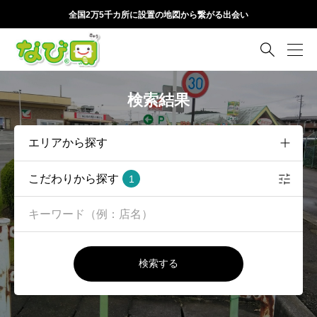
全国2万5千カ所に設置の地図から繋がる出会い

検索結果
こだわりから探す
1
検索する