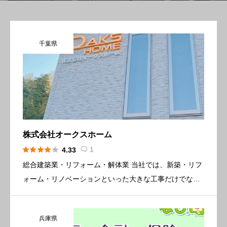
千葉県
株式会社オークスホーム





1
4.33

総合建築業・リフォーム・解体業 当社では、新築・リフ
ォーム・リノベーションといった大きな工事だけでな
く、水回りなどの交換や間仕切り新設等の一部工事も承
っております。 現地調査及びお見積りは無料にて行って
兵庫県
おりますので、お気 […]