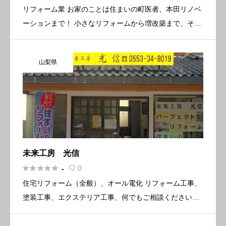
リフォーム業 お家のことは住まいの町医者、本田リノベ
ーションまで！ 小さなリフォームから増改築まで、その
他住生活でお困り事がございましたら、何でもご相談下
さい 基本情報 所在地〒950-0904 新潟県新潟市中央区水
山梨県
島町 […]
未来工房 光信





0
-

住宅リフォーム（全般）、オール電化 リフォーム工事、
塗装工事、エクステリア工事、何でもご相談ください。
見積り無料です。 新型コロナ対策用品・機器のご相談も
承ります。 基本情報 所在地〒405-0006 山梨県山梨市小