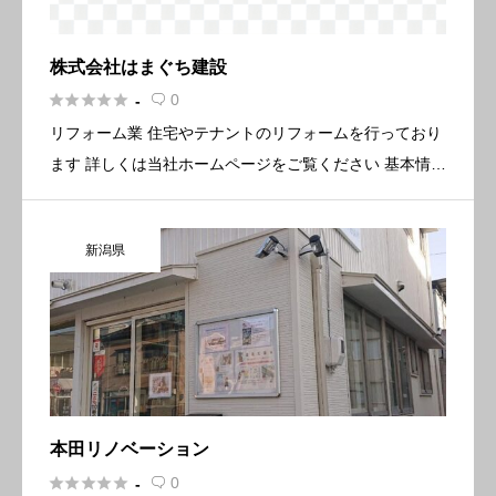
株式会社はまぐち建設





0
-

リフォーム業 住宅やテナントのリフォームを行っており
ます 詳しくは当社ホームページをご覧ください 基本情報
所在地〒649-6246 和歌山県岩出市吉田９２番地の32 電
話番号0736-60-5376 FAX0736-6 […]
新潟県
本田リノベーション





0
-
