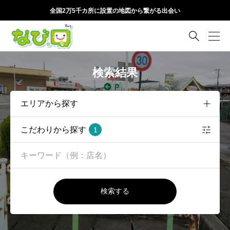
全国2万5千カ所に設置の地図から繋がる出会い

検索結果
こだわりから探す
1
検索する