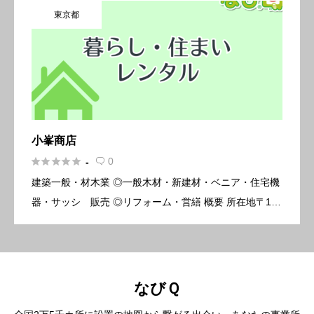
東京都
原西 […]
小峯商店





0
-

建築一般・材木業 ◎一般木材・新建材・ベニア・住宅機
器・サッシ 販売 ◎リフォーム・営繕 概要 所在地〒190
-0032 東京都立川市上砂町3-52-1 電話番号042-534-53
39
なびＱ