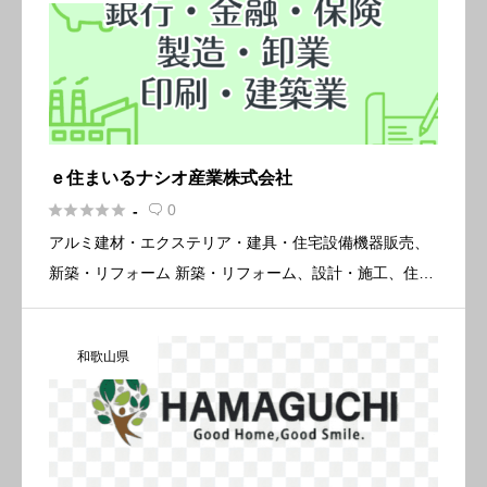
ｅ住まいるナシオ産業株式会社





0
-

アルミ建材・エクステリア・建具・住宅設備機器販売、
新築・リフォーム 新築・リフォーム、設計・施工、住宅
用・ビル用サッシ 住宅設備機器、エクステリア、ガラ
ス、外装建材、内装建材 シャッター、建材などの販売・
和歌山県
施工 主な仕入先 […]