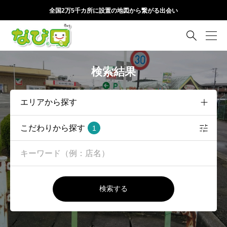
全国2万5千カ所に設置の地図から繋がる出会い

検索結果
こだわりから探す
1
検索する