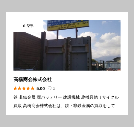
山梨県
高橋商会株式会社





2
5.00

鉄 非鉄金属 廃バッテリー 建設機械 農機具他リサイクル
買取 高橋商会株式会社は、鉄・非鉄金属の買取をしてい
ます。 不要なものを価値ある資産に変えるサービスを提
供しています。 さまざまなものを受け入れます 入口 事
務所 […]