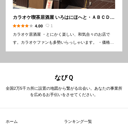
カラオケ喫茶居酒屋 いろはにほへと・ＡＢＣＤＥ
ＦＧ





1
4.00

カラオケ居酒屋 ・とにかく楽しい、和気合々のお店で
す。カラオケファンも多勢いらっしゃいます。 ・価格も
御安心でき、パーティー・小宴会に御利用頂いていま
す。 ・例．ビール１本又は他のグラスもの１杯 付き出
し席料込み１，１０ […]
なびＱ
全国2万5千カ所に設置の地図から繋がる出会い。あなたの事業所
を広めるお手伝いをさせてください。
ホーム
ランキング一覧