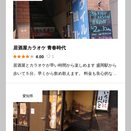
居酒屋カラオケ 青春時代





1
4.00

居酒屋とカラオケが早い時間から楽しめます 盛岡駅から
歩いて５分。早くから飲め歌えます。 料金も良心的なお
店で、ママがとても面白いですよ。 午後２時から楽しめ
ます、１度岩手に来たら寄ってみてください。 後悔はさ
愛知県
せませんよ、 […]