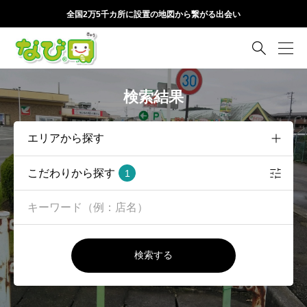
全国2万5千カ所に設置の地図から繋がる出会い

検索結果
こだわりから探す
1
検索する