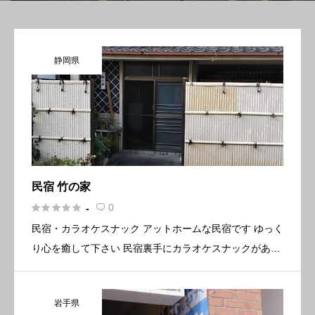
静岡県
民宿 竹の家





0
-

民宿・カラオケスナック アットホームな民宿です ゆっく
り心を癒して下さい 民宿裏手にカラオケスナックがあり
ます。毎日 地元のお客様、観光客で賑わっています。是
非 一度 遊びに来て下さい。 毎晩カラオケで大熱唱！！
岩手県
基本情 […]