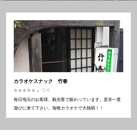
カラオケスナック 竹春





0
-

毎日地元のお客様、観光客で賑わっています。是非一度
遊びに来て下さい。毎晩カラオケで大熱唱！！