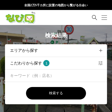
全国2万5千カ所に設置の地図から繋がる出会い

検索結果
こだわりから探す
1
検索する