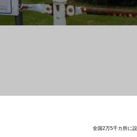
全国2万5千カ所に